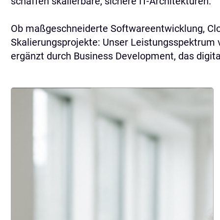
schaffen skalierbare, sichere IT-Architekturen.
Ob maßgeschneiderte Softwareentwicklung, Clou
Skalierungsprojekte: Unser Leistungsspektrum v
ergänzt durch Business Development, das digital