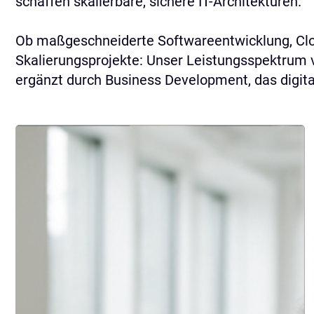
schaffen skalierbare, sichere IT-Architekturen.
Ob maßgeschneiderte Softwareentwicklung, Clou
Skalierungsprojekte: Unser Leistungsspektrum v
ergänzt durch Business Development, das digital